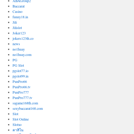
ABAGroup2
Baccarat
Casino
funny18.in
Jili
Jilislot
Joker123
jokers123th.co
news
no1huay
no1huay.com
PG
PG Slot
pgslot77.io
pgslot99.in
PunPro66
PunPro66.tv
PunPro777
PunPro777.tv
sagame168th.com
sexybaccarat168.com
Slot
Slot Online
Slotxo
คาสิโน