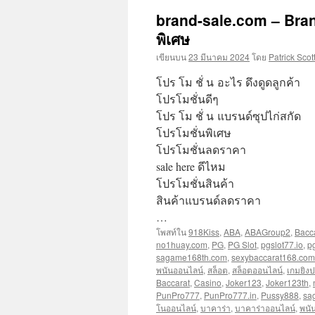
brand-sale.com – Bran
เนื้อหา
พิเศษ
เขียนบน
23 มีนาคม 2024
โดย
Patrick Scot
โปร โม ชั่ น อะไร ดึงดูดลูกค้า
โปรโมชั่นดีๆ
โปร โม ชั่ น แบรนด์ซุปไก่สกัด
โปรโมชั่นพิเศษ
โปรโมชั่นลดราคา
sale here ดีไหม
โปรโมชั่นสินค้า
สินค้าแบรนด์ลดราคา
…
โพสท์ใน
918Kiss
,
ABA
,
ABAGroup2
,
Bacc
no1huay.com
,
PG
,
PG Slot
,
pgslot77.io
,
pg
sagame168th.com
,
sexybaccarat168.com
พนันออนไลน์
,
สล็อต
,
สล็อตออนไลน์
,
เกมยิง
Baccarat
,
Casino
,
Joker123
,
Joker123th
,
PunPro777
,
PunPro777.in
,
Pussy888
,
sa
โนออนไลน์
,
บาคาร่า
,
บาคาร่าออนไลน์
,
พนั