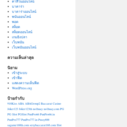
คาสิโนออนไลน์
บาคาร่า
บาคาร่าออนไลน์
พนันออนไลน์
พอต
สล็อต
สล็อตออนไลน์
เกมยิงปลา
เว็บพนัน
เว็บพนันออนไลน์
ความเห็นล่าสุด
นิยาม
เข้าสู่ระบบ
เข้าฟีด
แสดงความเห็นฟีด
WordPress.org
ป้ายกำกับ
918Kiss
ABA
ABAGroup2
Baccarat
Casino
Joker123
Joker123th
no1huay
no1huay.com
PG
PG Slot
PGSlot
PunPro66
PunPro66.in
PunPro777
PunPro777.in
Pussy888
sagame168th.com
sexybaccarat168.com
Slot