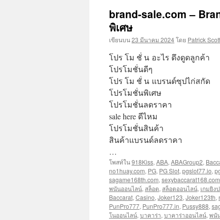
brand-sale.com – Bran
เนื้อหา
พิเศษ
เขียนบน
23 มีนาคม 2024
โดย
Patrick Scot
โปร โม ชั่ น อะไร ดึงดูดลูกค้า
โปรโมชั่นดีๆ
โปร โม ชั่ น แบรนด์ซุปไก่สกัด
โปรโมชั่นพิเศษ
โปรโมชั่นลดราคา
sale here ดีไหม
โปรโมชั่นสินค้า
สินค้าแบรนด์ลดราคา
…
โพสท์ใน
918Kiss
,
ABA
,
ABAGroup2
,
Bacc
no1huay.com
,
PG
,
PG Slot
,
pgslot77.io
,
pg
sagame168th.com
,
sexybaccarat168.com
พนันออนไลน์
,
สล็อต
,
สล็อตออนไลน์
,
เกมยิง
Baccarat
,
Casino
,
Joker123
,
Joker123th
,
PunPro777
,
PunPro777.in
,
Pussy888
,
sa
โนออนไลน์
,
บาคาร่า
,
บาคาร่าออนไลน์
,
พนั