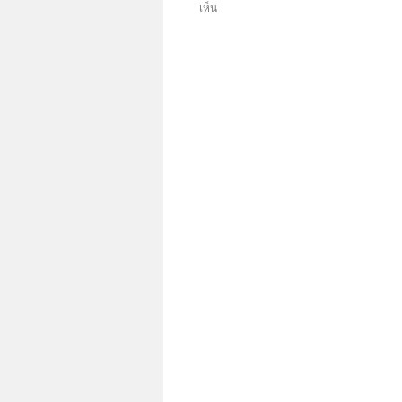
บน
เห็น
brand-
sale.com
–
Brand
Sale:
โปร
โม
ชั่น
แบรนด์
ชั้น
นำ
และ
ราคา
พิเศษ