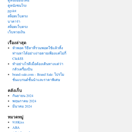
ดูหนังออนไลน์
ดูหนังชนโรง
pgslot
สล็อตเว็บตรง
บาคาร่า
สล็อตเว็บตรง
เว็บหวยเงิน
เรื่องล่าสุด
หัวพอต วิธีหาที่รวมพอตใช้แล้วทิ้ง
ท่านหาได้อย่างง่ายดายเพียงแค่ไม่กี่
Click$$
ทำอย่างไรดีเมื่อต้องเดินทางแต่ว่า
กลัวเครื่องบิน
brand-sale.com – Brand Sale: โปรโม
ชั่นแบรนด์ชั้นนำและราคาพิเศษ
คลังเก็บ
กันยายน 2024
พฤษภาคม 2024
มีนาคม 2024
หมวดหมู่
918Kiss
ABA