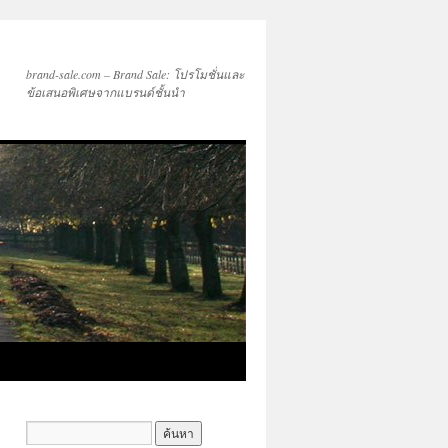
brand-sale.com – Brand Sale: โปรโมชั่นและ
ข้อเสนอพิเศษจากแบรนด์ชั้นนำ