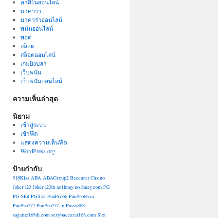
คาสิโนออนไลน์
บาคาร่า
บาคาร่าออนไลน์
พนันออนไลน์
พอต
สล็อต
สล็อตออนไลน์
เกมยิงปลา
เว็บพนัน
เว็บพนันออนไลน์
ความเห็นล่าสุด
นิยาม
เข้าสู่ระบบ
เข้าฟีด
แสดงความเห็นฟีด
WordPress.org
ป้ายกำกับ
918Kiss
ABA
ABAGroup2
Baccarat
Casino
Joker123
Joker123th
no1huay
no1huay.com
PG
PG Slot
PGSlot
PunPro66
PunPro66.in
PunPro777
PunPro777.in
Pussy888
sagame168th.com
sexybaccarat168.com
Slot