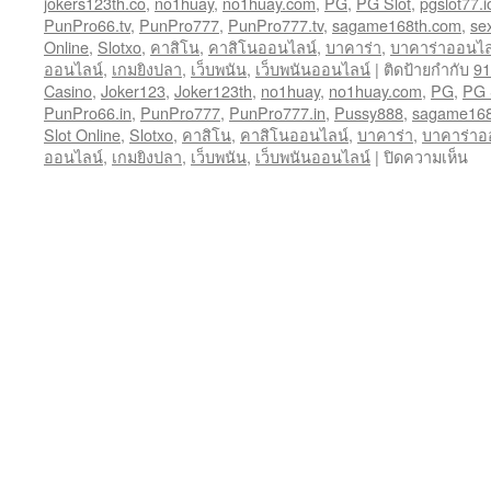
jokers123th.co
,
no1huay
,
no1huay.com
,
PG
,
PG Slot
,
pgslot77.i
PunPro66.tv
,
PunPro777
,
PunPro777.tv
,
sagame168th.com
,
se
Online
,
Slotxo
,
คาสิโน
,
คาสิโนออนไลน์
,
บาคาร่า
,
บาคาร่าออนไล
ออนไลน์
,
เกมยิงปลา
,
เว็บพนัน
,
เว็บพนันออนไลน์
|
ติดป้ายกำกับ
91
Casino
,
Joker123
,
Joker123th
,
no1huay
,
no1huay.com
,
PG
,
PG 
PunPro66.in
,
PunPro777
,
PunPro777.in
,
Pussy888
,
sagame168
Slot Online
,
Slotxo
,
คาสิโน
,
คาสิโนออนไลน์
,
บาคาร่า
,
บาคาร่าอ
บน
ออนไลน์
,
เกมยิงปลา
,
เว็บพนัน
,
เว็บพนันออนไลน์
|
ปิดความเห็น
bra
sal
–
Br
Sal
โป
โม
ชั่น
แบ
ชั้น
นำ
แล
รา
พิเ