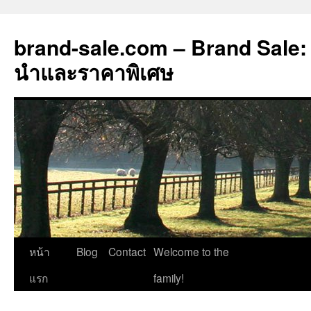
brand-sale.com – Brand Sale: 
นำและราคาพิเศษ
ข้าม
หน้า
Blog
Contact
Welcome to the
ไป
แรก
family!
ยัง