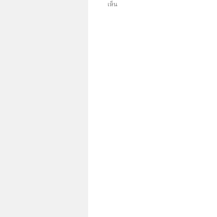
บน
เห็น
brand-
sale.com
–
Brand
Sale:
โปร
โม
ชั่น
แบรนด์
ชั้น
นำ
และ
ราคา
พิเศษ