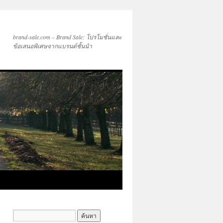
brand-sale.com – Brand Sale: โปรโมชั่นและ
ข้อเสนอพิเศษจากแบรนด์ชั้นนำ