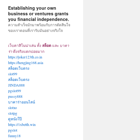
Establishing your own
business or ventures grants
you financial independence.
ความสำเร็จมักมาพร้อมกับการตัดสินใจ
ของเราตอนที่เรารับมันอย่างจริงใจ
เว็บคาสิโนน่าเล่น ทั้ง
สล็อต
และ
บาคา
ร่า
ตึงจริงแตกบ่อยมาก
https://joker123th.co.in
https://hengjing168.asia
สล็อตเว็บตรง
slot99
สล็อตเว็บตรง
JINDA888
pgslot99
pussy888
บาคาร่าออนไลน์
slotxo
slotpg
ดูหนังโป๊
https://1xbetth.win
pgslot
funny18