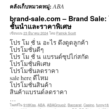
ABA
คลังเก็บหมวดหมู่:
เนื้อหา
brand-sale.com – Brand Sale: 
ชั้นนำและราคาพิเศษ
เขียนบน
23 มีนาคม 2024
โดย
Patrick Scott
โปร โม ชั่ น อะไร ดึงดูดลูกค้า
โปรโมชั่นดีๆ
โปร โม ชั่ น แบรนด์ซุปไก่สกัด
โปรโมชั่นพิเศษ
โปรโมชั่นลดราคา
sale here ดีไหม
โปรโมชั่นสินค้า
สินค้าแบรนด์ลดราคา
…
โพสท์ใน
918Kiss
,
ABA
,
ABAGroup2
,
Baccarat
,
Casino
,
funny18.