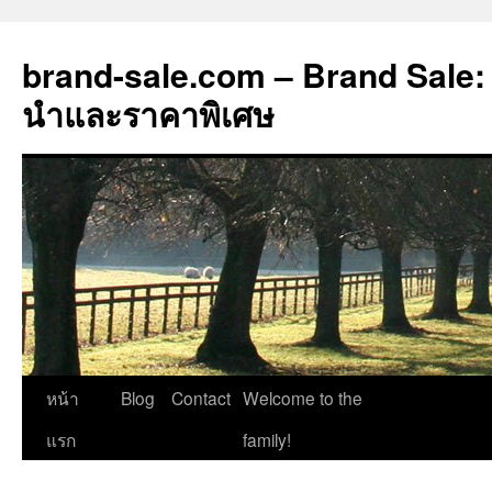
brand-sale.com – Brand Sale: 
นำและราคาพิเศษ
ข้าม
หน้า
Blog
Contact
Welcome to the
ไป
แรก
family!
ยัง