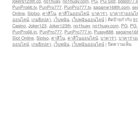
jokers123th.co
,
no1huay
,
no1huay.com
,
PG
,
PG Slot
,
pgslot77.i
PunPro66.tv
,
PunPro777
,
PunPro777.tv
,
sagame168th.com
,
se
Online
,
Slotxo
,
คาสิโน
,
คาสิโนออนไลน์
,
บาคาร่า
,
บาคาร่าออนไล
ออนไลน์
,
เกมยิงปลา
,
เว็บพนัน
,
เว็บพนันออนไลน์
|
ติดป้ายกำกับ
91
Casino
,
Joker123
,
Joker123th
,
no1huay
,
no1huay.com
,
PG
,
PG 
PunPro66.in
,
PunPro777
,
PunPro777.in
,
Pussy888
,
sagame168
Slot Online
,
Slotxo
,
คาสิโน
,
คาสิโนออนไลน์
,
บาคาร่า
,
บาคาร่าอ
บน
ออนไลน์
,
เกมยิงปลา
,
เว็บพนัน
,
เว็บพนันออนไลน์
|
ปิดความเห็น
bra
sal
–
Br
Sal
โป
โม
ชั่น
แบ
ชั้น
นำ
แล
รา
พิเ