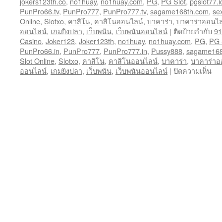
jokers123th.co
,
no1huay
,
no1huay.com
,
PG
,
PG Slot
,
pgslot77.i
PunPro66.tv
,
PunPro777
,
PunPro777.tv
,
sagame168th.com
,
se
Online
,
Slotxo
,
คาสิโน
,
คาสิโนออนไลน์
,
บาคาร่า
,
บาคาร่าออนไล
ออนไลน์
,
เกมยิงปลา
,
เว็บพนัน
,
เว็บพนันออนไลน์
|
ติดป้ายกำกับ
91
Casino
,
Joker123
,
Joker123th
,
no1huay
,
no1huay.com
,
PG
,
PG 
PunPro66.in
,
PunPro777
,
PunPro777.in
,
Pussy888
,
sagame168
Slot Online
,
Slotxo
,
คาสิโน
,
คาสิโนออนไลน์
,
บาคาร่า
,
บาคาร่าอ
บน
ออนไลน์
,
เกมยิงปลา
,
เว็บพนัน
,
เว็บพนันออนไลน์
|
ปิดความเห็น
bra
sal
–
Br
Sal
โป
โม
ชั่น
แบ
ชั้น
นำ
แล
รา
พิเ