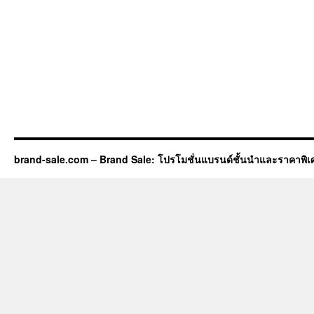
brand-sale.com – Brand Sale: โปรโมชั่นแบรนด์ชั้นนำและราคาพิเ