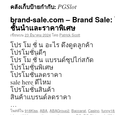
PGSlot
คลังเก็บป้ายกำกับ:
เนื้อหา
brand-sale.com – Brand Sale: 
ชั้นนำและราคาพิเศษ
เขียนบน
23 มีนาคม 2024
โดย
Patrick Scott
โปร โม ชั่ น อะไร ดึงดูดลูกค้า
โปรโมชั่นดีๆ
โปร โม ชั่ น แบรนด์ซุปไก่สกัด
โปรโมชั่นพิเศษ
โปรโมชั่นลดราคา
sale here ดีไหม
โปรโมชั่นสินค้า
สินค้าแบรนด์ลดราคา
…
โพสท์ใน
918Kiss
,
ABA
,
ABAGroup2
,
Baccarat
,
Casino
,
funny18.