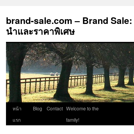
brand-sale.com – Brand Sale: 
นำและราคาพิเศษ
ข้าม
หน้า
Blog
Contact
Welcome to the
ไป
แรก
family!
ยัง