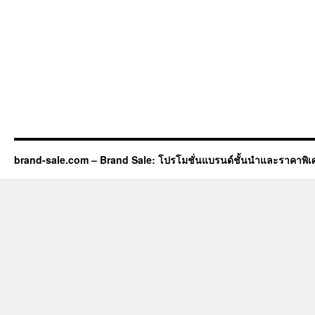
brand-sale.com – Brand Sale: โปรโมชั่นแบรนด์ชั้นนำและราคาพิเ