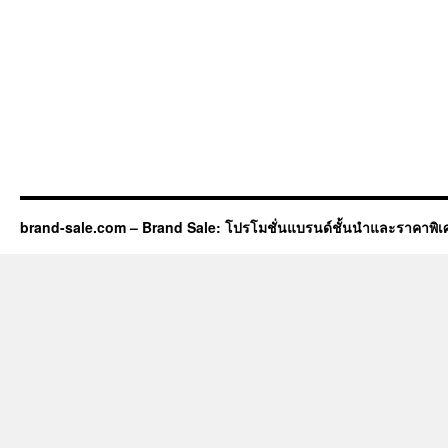
brand-sale.com – Brand Sale: โปรโมชั่นแบรนด์ชั้นนำและราคาพิเ