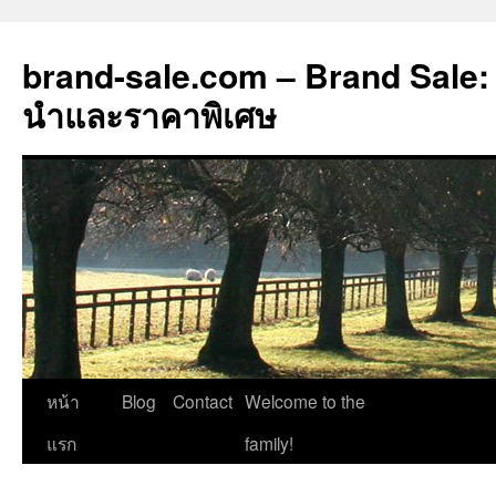
brand-sale.com – Brand Sale: 
นำและราคาพิเศษ
ข้าม
หน้า
Blog
Contact
Welcome to the
ไป
แรก
family!
ยัง