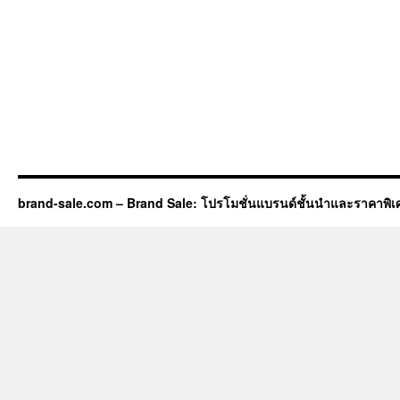
brand-sale.com – Brand Sale: โปรโมชั่นแบรนด์ชั้นนำและราคาพิเ