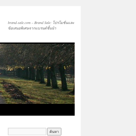
brand-sale.com – Brand Sale: โปรโมชั่นและ
ข้อเสนอพิเศษจากแบรนด์ชั้นนำ