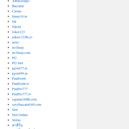
ABAGroup2
Baccarat
Casino
funny18.in
Jili
Jilislot
Joker123
jokers123th.co
news
no1huay
no1huay.com
PG
PG Slot
pgslot77.io
pgslot99.in
PunPro66
PunPro66.tv
PunPro777
PunPro777.tv
sagame168th.com
sexybaccarat168.com
Slot
Slot Online
Slotxo
คาสิโน