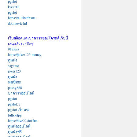
pgslot
kiss918
pgslot
https://188betth.me
doomovie hd
เว็บสล็อตและบาคาร่าของโครตดีเว็บนี้
เล่นแล้วรวยจัดๆ
918kiss
https://joker123.money
ดูหนัง
sagame
joker123
ดูหนัง
พุซซี่888
pussy888
บาคาร่าออนไลน์
pgslot
pgslot77
pgslot เว็บตรง
fullslotpg
https://live22slot.fun
ดูหนังออนไลน์
ดูหนังฟรี