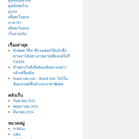
ดูหนังออนไลน์
ดูหนังชนโรง
pgslot
สล็อตเว็บตรง
บาคาร่า
สล็อตเว็บตรง
เว็บหวยเงิน
เรื่องล่าสุด
หัวพอต วิธีหาที่รวมพอตใช้แล้วทิ้ง
ท่านหาได้อย่างง่ายดายเพียงแค่ไม่กี่
Click$$
ทำอย่างไรดีเมื่อต้องเดินทางแต่ว่า
กลัวเครื่องบิน
brand-sale.com – Brand Sale: โปรโม
ชั่นแบรนด์ชั้นนำและราคาพิเศษ
คลังเก็บ
กันยายน 2024
พฤษภาคม 2024
มีนาคม 2024
หมวดหมู่
918Kiss
ABA