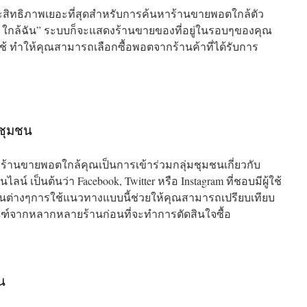
ีประสิทธิภาพเยอะที่สุดสำหรับการค้นหาร้านขายพอตใกล้ตัว
ต ใกล้ฉัน” ระบบก็จะแสดงร้านขายของที่อยู่ในรอบๆของคุณ
ใช้ ทำให้คุณสามารถเลือกซื้อพอตจากร้านค้าที่ได้รับการ
ปชุมชน
้านขายพอตใกล้คุณเป็นการเข้าร่วมกลุ่มชุมชนเกี่ยวกับ
์ เป็นต้นว่า Facebook, Twitter หรือ Instagram ที่ชอบมีผู้ใช้
นต่างๆการใช้แนวทางแบบนี้ช่วยให้คุณสามารถเปรียบเทียบ
์จากหลากหลายร้านก่อนที่จะทำการตัดสินใจซื้อ
น