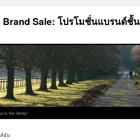
Brand Sale: โปรโมชั่นแบรนด์ชั้น
 to the family!
้ฉัน