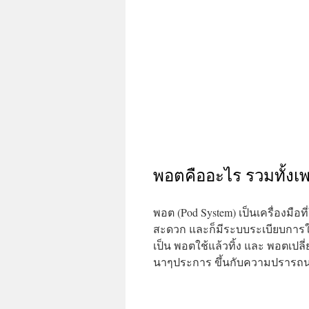
พอตคืออะไร รวมทั้งเพ
พอต (Pod System) เป็นเครื่องมือ
สะดวก และก็มีระบบระเบียบการใ
เป็น พอตใช้แล้วทิ้ง และ พอตเปลี่
นาๆประการ ขึ้นกับความปรารถนา