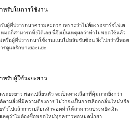
สำหรับในการใช้งาน
ำหรับผู้ที่ปรารถนาความสะดวก เพราะว่าไม่ต้องรอชาร์จไฟเต
ึงหมดก็สามารถทิ้งได้เลย นี่จึงเป็นเหตุผลว่าทำไมพอตใช้แล้ว
้ใหม่หรือผู้ที่ปรารถนาใช้งานแบบไม่สลับซับซ้อน ยิ่งไปกว่านี้พอต
ีการดูแลรักษาเยอะแยะ
สำหรับผู้ใช้ระยะยาว
ะยะยาว พอตเปลี่ยนหัว จะเป็นทางเลือกที่คุ้มมากยิ่งกว่า
ตามสิ่งที่มีความต้องการ ไม่ว่าจะเป็นการเลือกกลิ่นใหม่หรือ
ทั่วไปแล้วการเปลี่ยนหัวพอตทำให้สามารถประหยัดเงิน
เหตุว่าไม่ต้องซื้อพอตใหม่ทุกคราวพอหมดน้ำยา