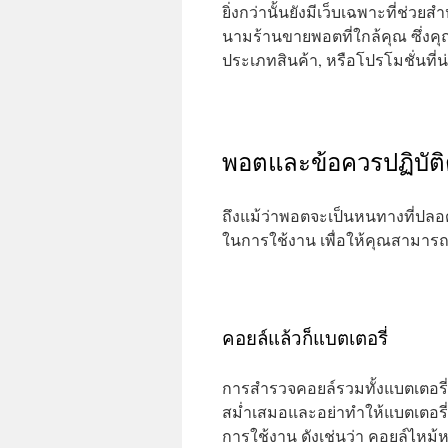
ยิ่งกว่านั้นยังมีเว็บเฉพาะที่ช่
นามร้านขายพอตที่ใกล้คุณ ซึ่ง
ประเภทสินค้า, หรือโปรโมชั่นที่
พอตและข้อควรปฏิบัต
ถึงแม้ว่าพอตจะเป็นหนทางที่ปลอด
ในการใช้งาน เพื่อให้คุณสามาร
คอยล์แล้วก็แบตเตอรี่
การสำรวจคอยล์รวมทั้งแบตเตอรี่
สม่ำเสมอและอย่าทำให้แบตเตอรี
การใช้งาน ดังเช่นว่า คอยล์ไหม้ห