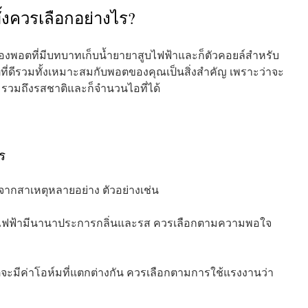
ั้งควรเลือกอย่างไร?
งพอตที่มีบทบาทเก็บน้ำยายาสูบไฟฟ้าและก็ตัวคอยล์สำหรับ
ที่ดีรวมทั้งเหมาะสมกับพอตของคุณเป็นสิ่งสำคัญ เพราะว่าจะ
รวมถึงรสชาติและก็จำนวนไอที่ได้
ร
กสาเหตุหลายอย่าง ตัวอย่างเช่น
แสไฟฟ้ามีนานาประการกลิ่นและรส ควรเลือกตามความพอใจ
ตจะมีค่าโอห์มที่แตกต่างกัน ควรเลือกตามการใช้แรงงานว่า