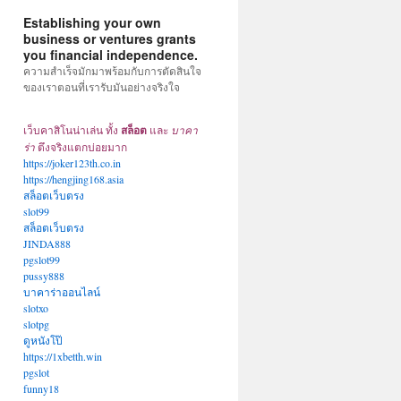
Establishing your own
business or ventures grants
you financial independence.
ความสำเร็จมักมาพร้อมกับการตัดสินใจ
ของเราตอนที่เรารับมันอย่างจริงใจ
เว็บคาสิโนน่าเล่น ทั้ง
สล็อต
และ
บาคา
ร่า
ตึงจริงแตกบ่อยมาก
https://joker123th.co.in
https://hengjing168.asia
สล็อตเว็บตรง
slot99
สล็อตเว็บตรง
JINDA888
pgslot99
pussy888
บาคาร่าออนไลน์
slotxo
slotpg
ดูหนังโป๊
https://1xbetth.win
pgslot
funny18