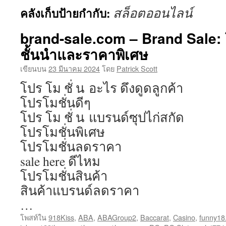
สล็อตออนไลน์
คลังเก็บป้ายกำกับ:
เนื้อหา
brand-sale.com – Brand Sale: 
ชั้นนำและราคาพิเศษ
เขียนบน
23 มีนาคม 2024
โดย
Patrick Scott
โปร โม ชั่ น อะไร ดึงดูดลูกค้า
โปรโมชั่นดีๆ
โปร โม ชั่ น แบรนด์ซุปไก่สกัด
โปรโมชั่นพิเศษ
โปรโมชั่นลดราคา
sale here ดีไหม
โปรโมชั่นสินค้า
สินค้าแบรนด์ลดราคา
…
โพสท์ใน
918Kiss
,
ABA
,
ABAGroup2
,
Baccarat
,
Casino
,
funny18.