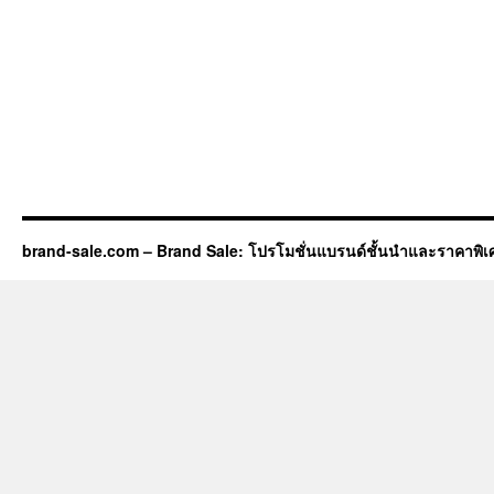
brand-sale.com – Brand Sale: โปรโมชั่นแบรนด์ชั้นนำและราคาพิเ