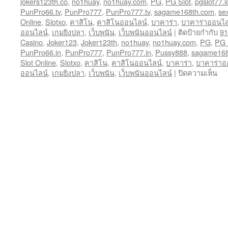
jokers123th.co
,
no1huay
,
no1huay.com
,
PG
,
PG Slot
,
pgslot77.i
PunPro66.tv
,
PunPro777
,
PunPro777.tv
,
sagame168th.com
,
se
Online
,
Slotxo
,
คาสิโน
,
คาสิโนออนไลน์
,
บาคาร่า
,
บาคาร่าออนไล
ออนไลน์
,
เกมยิงปลา
,
เว็บพนัน
,
เว็บพนันออนไลน์
|
ติดป้ายกำกับ
91
Casino
,
Joker123
,
Joker123th
,
no1huay
,
no1huay.com
,
PG
,
PG 
PunPro66.in
,
PunPro777
,
PunPro777.in
,
Pussy888
,
sagame168
Slot Online
,
Slotxo
,
คาสิโน
,
คาสิโนออนไลน์
,
บาคาร่า
,
บาคาร่าอ
บน
ออนไลน์
,
เกมยิงปลา
,
เว็บพนัน
,
เว็บพนันออนไลน์
|
ปิดความเห็น
bra
sal
–
Br
Sal
โป
โม
ชั่น
แบ
ชั้น
นำ
แล
รา
พิเ