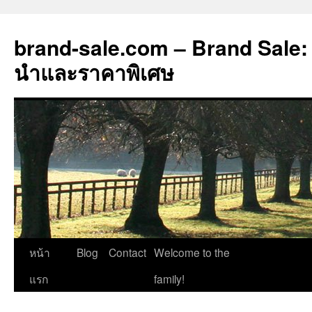
brand-sale.com – Brand Sale: 
นำและราคาพิเศษ
ข้าม
หน้า
Blog
Contact
Welcome to the
ไป
แรก
family!
ยัง