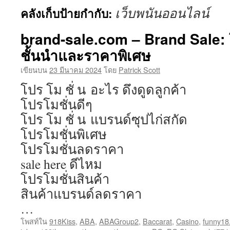
เว็บพนันออนไลน์
คลังเก็บป้ายกำกับ:
เนื้อหา
brand-sale.com – Brand Sale: 
ชั้นนำและราคาพิเศษ
เขียนบน
23 มีนาคม 2024
โดย
Patrick Scott
โปร โม ชั่ น อะไร ดึงดูดลูกค้า
โปรโมชั่นดีๆ
โปร โม ชั่ น แบรนด์ซุปไก่สกัด
โปรโมชั่นพิเศษ
โปรโมชั่นลดราคา
sale here ดีไหม
โปรโมชั่นสินค้า
สินค้าแบรนด์ลดราคา
…
โพสท์ใน
918Kiss
,
ABA
,
ABAGroup2
,
Baccarat
,
Casino
,
funny18.